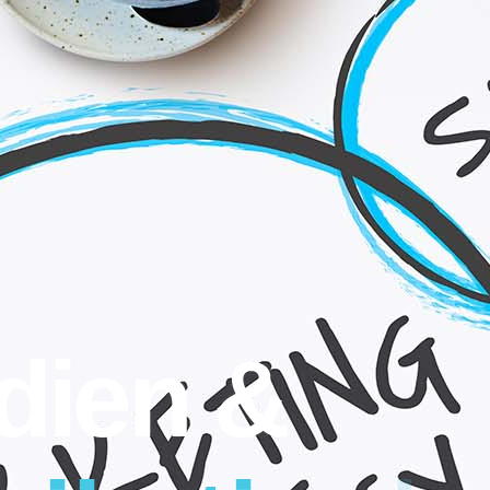
dien &