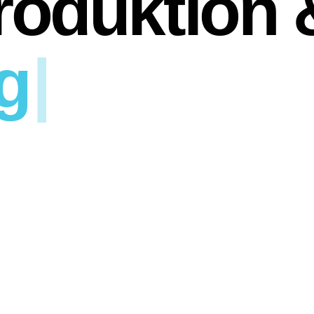
roduktion 
g
|